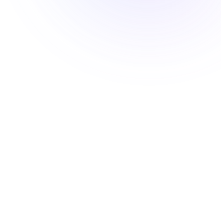
Contact
Appelez-
nous
09 83
82 07
54