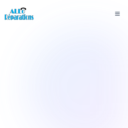
Services
Devis &
Rachat
téléphone
Boutique
Avis
FAQ